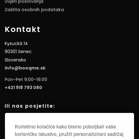
Uvjeti poslovanja
Zaštita osobnih podataka
Kontakt
Kysucká 14
90301 Senec
Slovensko
info@booqme.sk
Pon–Pet 9:00–16:00
+421 918 793 080
Ili nas posjetite:
Koristimo kolačiće kako bismo poboljšali vaše
korisničko iskustvo, pružili personalizirani sadržaj