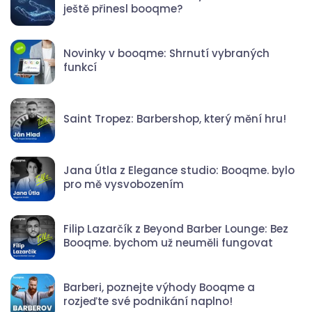
ještě přinesl booqme?
Novinky v booqme: Shrnutí vybraných
funkcí
Saint Tropez: Barbershop, který mění hru!
Jana Útla z Elegance studio: Booqme. bylo
pro mě vysvobozením
Filip Lazarčík z Beyond Barber Lounge: Bez
Booqme. bychom už neuměli fungovat
Barberi, poznejte výhody Booqme a
rozjeďte své podnikání naplno!