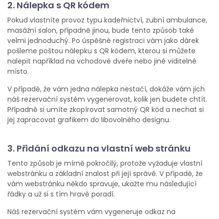
2. Nálepka s QR kódem
Pokud vlastníte provoz typu kadeřnictví, zubní ambulance,
masážní salon, případně jinou, bude tento způsob také
velmi jednoduchý. Po úspěšné registraci vám jako dárek
pošleme poštou nálepku s QR kódem, kterou si můžete
nalepit například na vchodové dveře nebo jiné viditelné
místo.
V případě, že vám jedna nálepka nestačí, dokáže vám jich
náš rezervační systém vygenerovat, kolik jen budete chtít.
Případně si umíte zkopírovat samotný QR kód a nechat si
jej zapracovat grafikem do libovolného designu.
3. Přidání odkazu na vlastní web stránku
Tento způsob je mírně pokročilý, protože vyžaduje vlastní
webstránku a základní znalost při její správě. V případě, že
vám webstránku někdo spravuje, ukažte mu následující
řádky a už si s tím hravě poradí.
Náš rezervační systém vám vygeneruje odkaz na