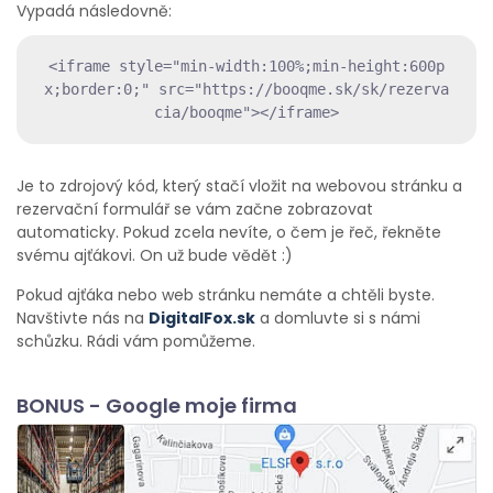
Vypadá následovně:
<iframe style="min-width:100%;min-height:600p
x;border:0;" src="https://booqme.sk/sk/rezerva
cia/booqme"></iframe>
Je to zdrojový kód, který stačí vložit na webovou stránku a
rezervační formulář se vám začne zobrazovat
automaticky. Pokud zcela nevíte, o čem je řeč, řekněte
svému ajťákovi. On už bude vědět :)
Pokud ajťáka nebo web stránku nemáte a chtěli byste.
Navštivte nás na
DigitalFox.sk
a domluvte si s námi
schůzku. Rádi vám pomůžeme.
BONUS - Google moje firma