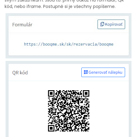
svým zákazníkům. Jsou to: přímý odkaz na formulář, QR
kód, nebo iframe. Postupně si je všechny popíšeme.